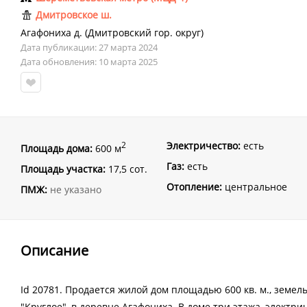
Дмитровское ш.
Агафониха д.
(
Дмитровский гор. округ
)
Дата публикации: 27 марта 2024
Дата обновления: 10 марта 2025
Электричество:
есть
2
Площадь дома:
600 м
Газ:
есть
Площадь участка:
17,5 сот.
Отопление:
центральное
ПМЖ:
не указано
Описание
Id 20781. Продается жилой дом площадью 600 кв. м., земел
"Круглое", в деревне Агафониха. В доме три этажа, электр