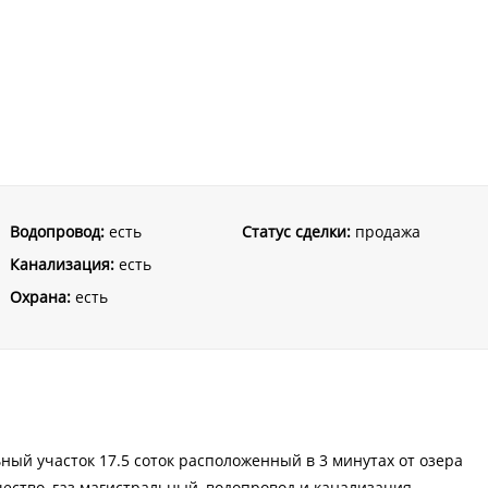
Водопровод:
есть
Статус сделки:
продажа
Канализация:
есть
Охрана:
есть
ьный участок 17.5 соток расположенный в 3 минутах от озера
ичество, газ магистральный, водопровод и канализация