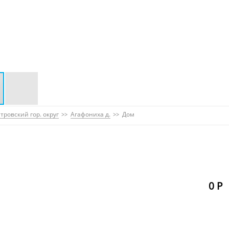
тровский гор. округ
Агафониха д.
Дом
0 Р