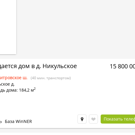
ается дом в д. Никульское
15 800 0
итровское ш.
(40 мин. транспортом)
ское д.
2
ь дома: 184,2 м
Показать теле
Ь
База WinNER