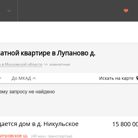
атной квартире в Лупаново д.
 в Московской области
комнатные
До МКАД
Искать на карте
ается дом в д. Никульское
15 800 0
итровское ш.
(40 мин. транспортом)