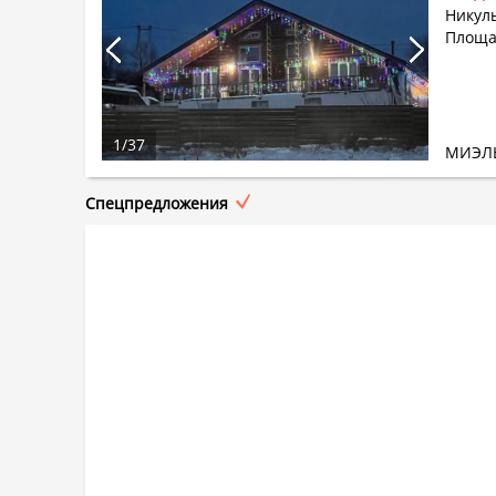
Никуль
Площад
1
/
37
МИЭЛ
Спецпредложения