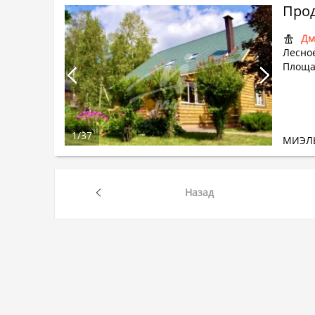
Прод
Дм
Лесно
Площад
1
/
37
МИЭЛ
Назад