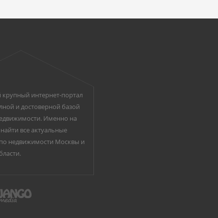
 крупный интернет-портал
лной и достоверной базой
едвижимости. Именно на
найти все актуальные
по недвижимости Москвы и
бласти.