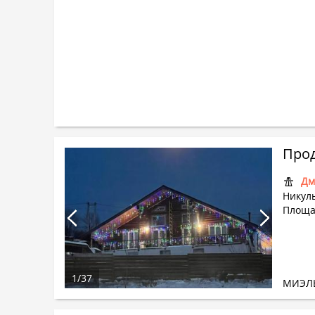
Прод
Дм
Никуль
Площад
1
/
37
МИЭЛ