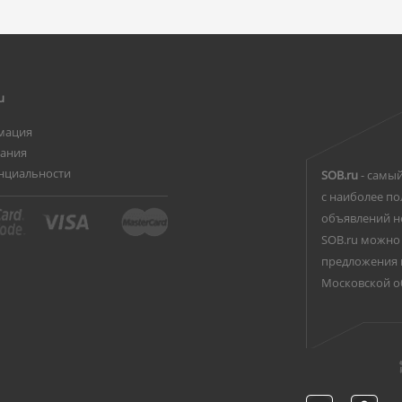
u
мация
вания
нциальности
SOB.ru
- самый
с наиболее по
объявлений н
SOB.ru можно 
предложения 
Московской о