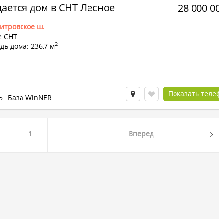
ается дом в СНТ Лесное
28 000 0
итровское ш.
е СНТ
2
ь дома: 236,7 м
Показать теле
Ь
База WinNER
1
Вперед