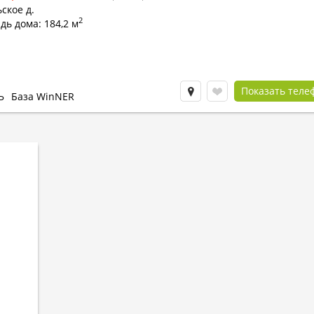
ское д.
2
ь дома: 184,2 м
Показать теле
Ь
База WinNER