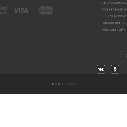
с наиболее по
объявлений н
SOB.ru можно 
предложения 
Московской о
©
2026 SOB.RU