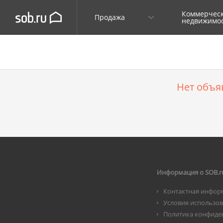
Коммерчес
Продажа
недвижимо
Нет объя
Информация о SOB.r
Контактная инфор
Условия использо
Политика конфиде