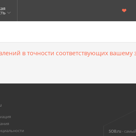
кая
сть
влений в точности соответствующих вашему з
u
мация
вания
нциальности
SOB.ru
- самый