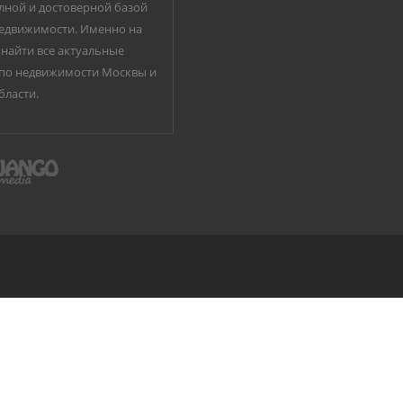
лной и достоверной базой
едвижимости. Именно на
найти все актуальные
по недвижимости Москвы и
бласти.