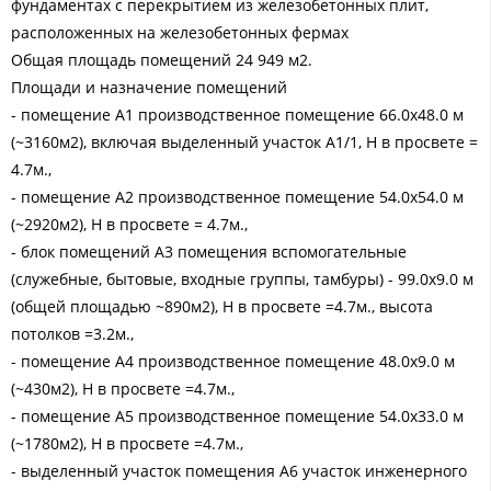
фундаментах с перекрытием из железобетонных плит,
расположенных на железобетонных фермах
Общая площадь помещений 24 949 м2.
Площади и назначение помещений
- помещение А1 производственное помещение 66.0х48.0 м
(~3160м2), включая выделенный участок А1/1, Н в просвете =
4.7м.,
- помещение А2 производственное помещение 54.0х54.0 м
(~2920м2), Н в просвете = 4.7м.,
- блок помещений А3 помещения вспомогательные
(служебные, бытовые, входные группы, тамбуры) - 99.0х9.0 м
(общей площадью ~890м2), Н в просвете =4.7м., высота
потолков =3.2м.,
- помещение А4 производственное помещение 48.0х9.0 м
(~430м2), Н в просвете =4.7м.,
- помещение А5 производственное помещение 54.0х33.0 м
(~1780м2), Н в просвете =4.7м.,
- выделенный участок помещения А6 участок инженерного