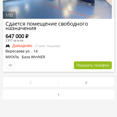
1
/
32
Сдается помещение свободного
назначения
647 000
Р
2 817 за м.кв.
Давыдково
(7 мин. пешком)
Вересаева ул.
,
14
МИЭЛЬ
База WinNER
Показать телефон
1