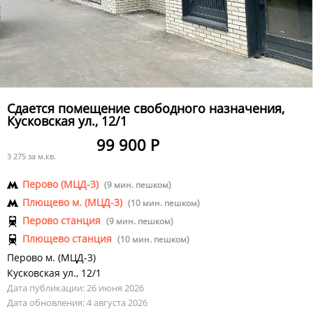
Сдается помещение свободного назначения,
Кусковская ул., 12/1
99 900 Р
3 275 за м.кв.
Перово (МЦД-3)
(9 мин. пешком)
Плющево м. (МЦД-3)
(10 мин. пешком)
Перово станция
(9 мин. пешком)
Плющево станция
(10 мин. пешком)
Перово м. (МЦД-3)
Кусковская ул., 12/1
Дата публикации: 26 июня 2026
Дата обновления: 4 августа 2026