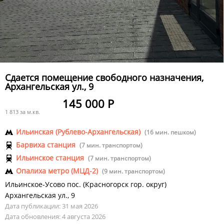
Сдается помещение свободного назначения,
Архангельская ул., 9
145 000 Р
1 813 за м.кв.
Ильинская (Рублево-Архангельская)
(16 мин. пешком)
Барвиха станция
(7 мин. транспортом)
Ильинское станция
(7 мин. транспортом)
Опалиха метро (МЦД-2)
(9 мин. транспортом)
Ильинское-Усово пос.
(
Красногорск гор. округ
)
Архангельская ул.
,
9
Дата публикации: 31 мая 2026
Дата обновления: 4 августа 2026