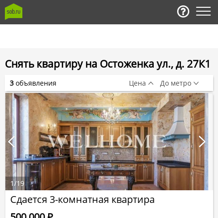
Снять квартиру на Остоженка ул., д. 27К1
3
объявления
Цена
До метро
1
/
19
Сдается 3-комнатная квартира
500 000
Р