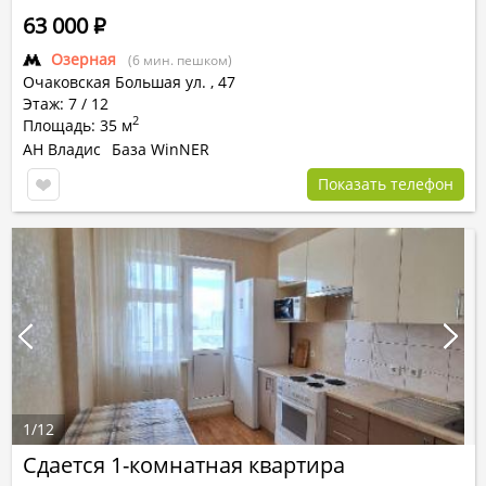
63 000
Р
Озерная
(6 мин. пешком)
Очаковская Большая ул.
,
47
Этаж: 7 / 12
2
Площадь: 35 м
АН Владис
База WinNER
Показать телефон
1
/
12
Сдается 1-комнатная квартира