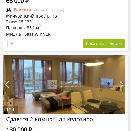
65 000
Р
Раменки
(10 мин. пешком)
Мичуринский просп.
,
13
Этаж: 18 / 23
2
Площадь: 38,1 м
МИЭЛЬ
База WinNER
Показать телефон
1
/
11
Сдается 2-комнатная квартира
130 000
Р