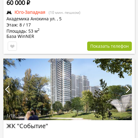
60 000
Р
Юго-Западная
(10 мин. пешком)
Академика Анохина ул.
,
5
Этаж: 8 / 17
2
Площадь: 53 м
База WinNER
Показать телефон
1
/
18
ЖК "Событие"