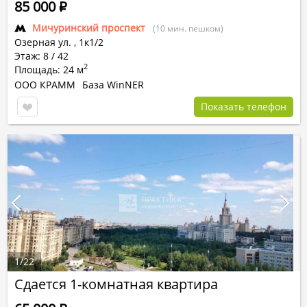
85 000
Р
Мичуринский проспект
(10 мин. пешком)
Озерная ул.
,
1к1/2
Этаж: 8 / 42
2
Площадь: 24 м
ООО КРАММ
База WinNER
Показать телефон
1
/
22
Сдается 1-комнатная квартира