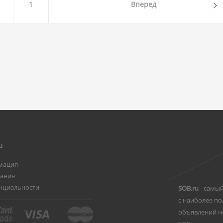
1
Вперед
u
мация
вания
нциальности
SOB.ru
- самый
с наиболее по
объявлений н