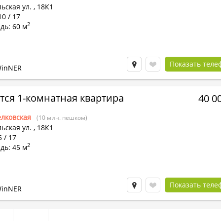
ьская ул.
,
18К1
10 / 17
2
дь: 60 м
Показать теле
WinNER
тся 1-комнатная квартира
40 0
лковская
(10 мин. пешком)
ьская ул.
,
18К1
5 / 17
2
дь: 45 м
Показать теле
WinNER