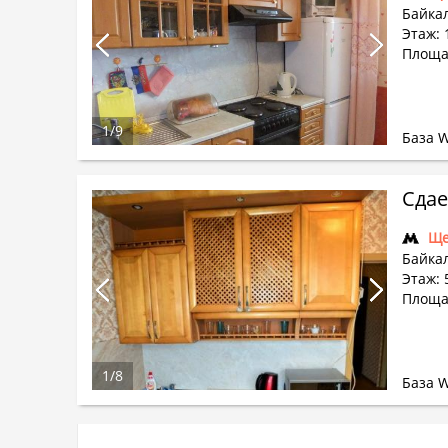
Байкал
Этаж: 
Площа
1
/
9
База 
Сдае
Ще
Байкал
Этаж: 
Площа
1
/
8
База 