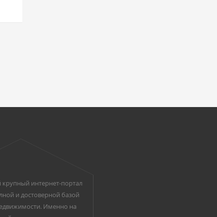
 крупный интернет-портал
лной и достоверной базой
едвижимости. Именно на