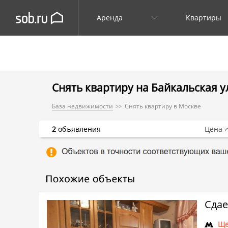
Аренда
Квартиры
Снять квартиру на Байкальская ул.
База недвижимости
Снять квартиру в Москве
2
объявления
Цена
Сдае
Ще