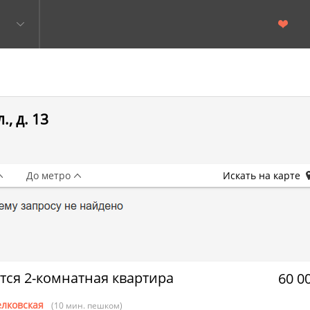
, д. 13
До метро
Искать на карте
тся 2-комнатная квартира
60 0
лковская
(10 мин. пешком)