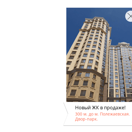
Новый ЖК в продаже!
300 м. до м. Полежаевская.
Двор-парк.