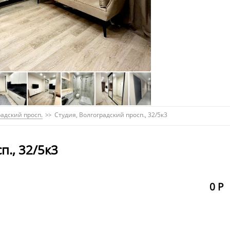
адский просп.
Студия, Волгоградский просп., 32/5к3
п., 32/5к3
0 Р