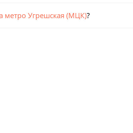
а метро Угрешская (МЦК)
?