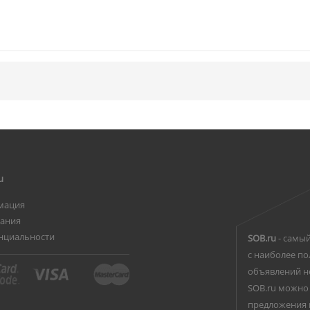
u
мация
вания
нциальности
SOB.ru
- самый
с наиболее по
объявлений н
SOB.ru можно 
предложения 