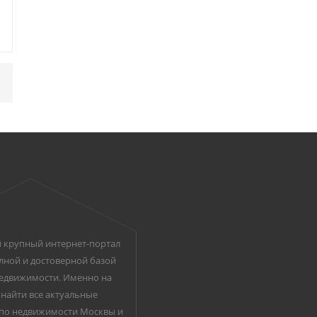
 крупный интернет-портал
лной и достоверной базой
едвижимости. Именно на
найти все актуальные
по недвижимости Москвы и