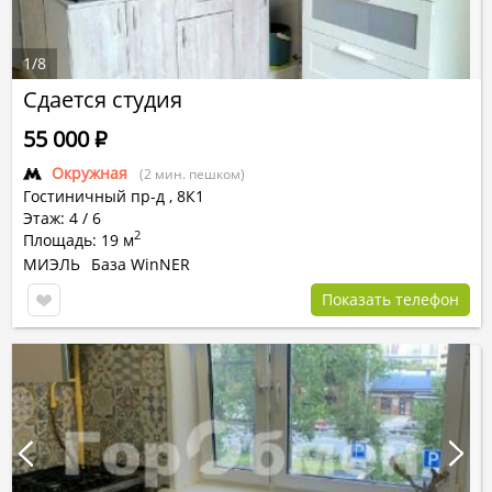
1
/
8
Сдается студия
55 000
Р
Окружная
(2 мин. пешком)
Гостиничный пр-д
,
8К1
Этаж: 4 / 6
2
Площадь: 19 м
МИЭЛЬ
База WinNER
Показать телефон