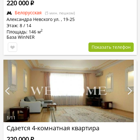
220 000
Р
Белорусская
(5 мин. пешком)
Александра Невского ул.
,
19-25
Этаж: 8 / 14
2
Площадь: 146 м
База WinNER
Показать телефон
1
/
11
Сдается 4-комнатная квартира
220 000
Р