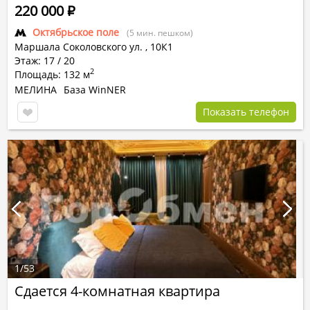
220 000
Р
Октябрьское поле
(5 мин. пешком)
Маршала Соколовского ул.
,
10К1
Этаж: 17 / 20
2
Площадь: 132 м
МЕЛИНА
База WinNER
Показать телефон
1
/
53
Сдается 4-комнатная квартира