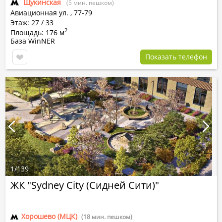
Щукинская
(5 мин. пешком)
Авиационная ул.
,
77-79
Этаж: 27 / 33
2
Площадь: 176 м
База WinNER
Показать телефон
1
/
139
ЖК "Sydney City (Сидней Сити)"
Хорошево (МЦК)
(18 мин. пешком)