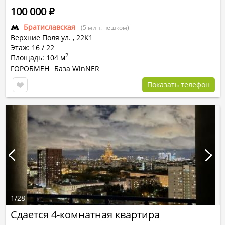
100 000
Р
Братиславская
(5 мин. пешком)
Верхние Поля ул.
,
22К1
Этаж: 16 / 22
2
Площадь: 104 м
ГОРОБМЕН
База WinNER
Показать телефон
1
/
28
Сдается 4-комнатная квартира