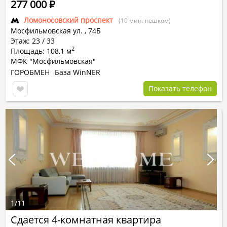
277 000
Р
Ломоносовский проспект
(10 мин. пешком)
Мосфильмовская ул.
,
74Б
Этаж: 23 / 33
2
Площадь: 108,1 м
МФК "Мосфильмовская"
ГОРОБМЕН
База WinNER
Показать телефон
1
/
11
Сдается 4-комнатная квартира