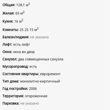
2
Общая:
128,1 м
2
Жилая:
65 м
2
Кухня:
16 м
2
Комнаты:
25 25 15 м
Балкон/лоджия:
не указано
Лифт:
есть лифт
Окна:
окна во двор
Санузел:
два совмещенных санузла
Мусоропровод:
есть
Состояние квартиры:
евроремонт
Тип дома:
монолитно-кирпичный
Год постройки:
2006
Территория:
огороженная
Парковка:
не указано