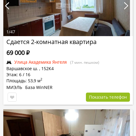
1
/
47
Сдается 2-комнатная квартира
69 000
Р
Улица Академика Янгеля
(7 мин. пешком)
Варшавское ш.
,
152К4
Этаж: 6 / 16
2
Площадь: 53,9 м
МИЭЛЬ
База WinNER
Показать телефон