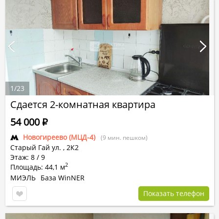
1
/
23
Сдается 2-комнатная квартира
54 000
Р
Новогиреево (МЦД-4)
(9 мин. пешком)
Старый Гай ул.
,
2К2
Этаж: 8 / 9
2
Площадь: 44,1 м
МИЭЛЬ
База WinNER
Показать телефон