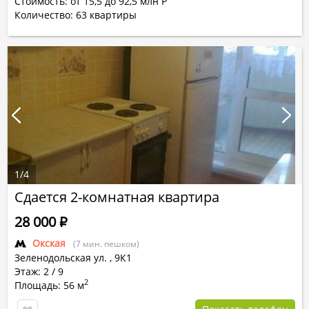
Стоимость: от 15,5 до 92,5 млн Р
Количество:
63
квартиры
1
/
4
Сдается 2-комнатная квартира
28 000
Р
Окская
(7 мин. пешком)
Зеленодольская ул.
,
9К1
Этаж: 2 / 9
2
Площадь: 56 м