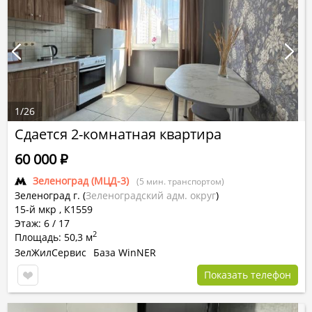
1
/
26
Сдается 2-комнатная квартира
60 000
Р
Зеленоград (МЦД-3)
(5 мин. транспортом)
Зеленоград г.
(
Зеленоградский адм. округ
)
15-й мкр
,
К1559
Этаж: 6 / 17
2
Площадь: 50,3 м
ЗелЖилСервис
База WinNER
Показать телефон