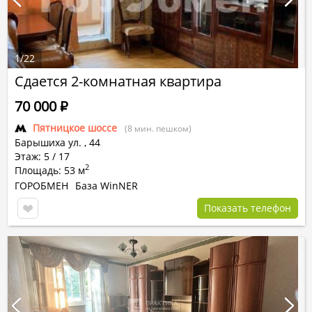
1
/
22
Сдается 2-комнатная квартира
70 000
Р
Пятницкое шоссе
(8 мин. пешком)
Барышиха ул.
,
44
Этаж: 5 / 17
2
Площадь: 53 м
ГОРОБМЕН
База WinNER
Показать телефон