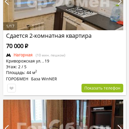
1
/
17
Сдается 2-комнатная квартира
70 000
Р
Нагорная
(10 мин. пешком)
Криворожская ул.
,
19
Этаж: 2 / 5
2
Площадь: 44 м
ГОРОБМЕН
База WinNER
Показать телефон