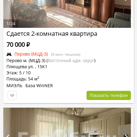
1
/
24
Сдается 2-комнатная квартира
70 000
Р
Перово (МЦД-3)
(6 мин. пешком)
Перово м. (МЦД-3)
(
Восточный адм. округ
)
Плющева ул. , 15К1
Этаж: 5 / 10
2
Площадь: 54 м
МИЭЛЬ
База WinNER
Показать телефон