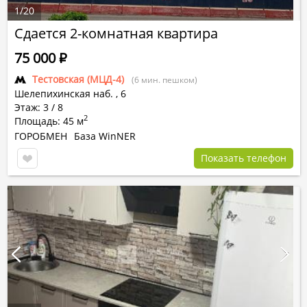
1
/
20
Сдается 2-комнатная квартира
75 000
Р
Тестовская (МЦД-4)
(6 мин. пешком)
Шелепихинская наб.
,
6
Этаж: 3 / 8
2
Площадь: 45 м
ГОРОБМЕН
База WinNER
Показать телефон