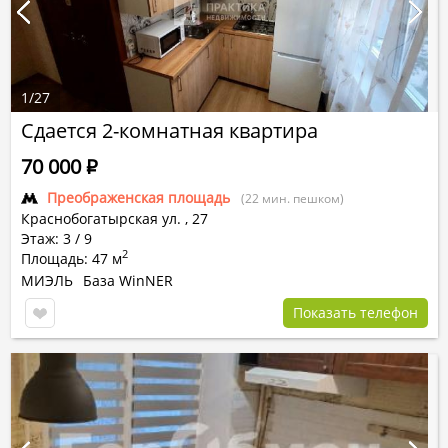
1
/
27
Сдается 2-комнатная квартира
70 000
Р
Преображенская площадь
(22 мин. пешком)
Краснобогатырская ул.
,
27
Этаж: 3 / 9
2
Площадь: 47 м
МИЭЛЬ
База WinNER
Показать телефон