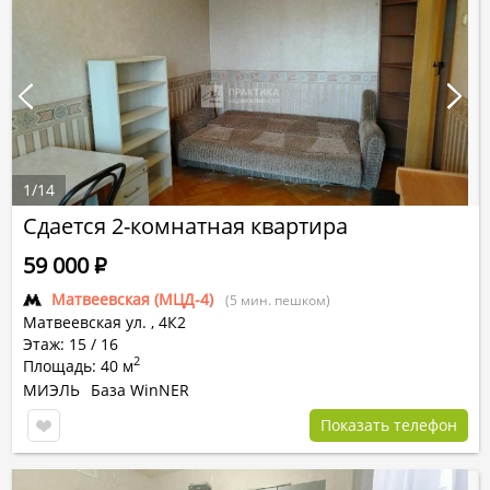
1
/
14
Сдается 2-комнатная квартира
59 000
Р
Матвеевская (МЦД-4)
(5 мин. пешком)
Матвеевская ул.
,
4К2
Этаж: 15 / 16
2
Площадь: 40 м
МИЭЛЬ
База WinNER
Показать телефон