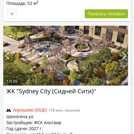
2
Площадь: 52 м
Показать телефон
1
/
139
ЖК "Sydney City (Сидней Сити)"
Хорошево (МЦК)
(18 мин. пешком)
Шеногина ул.
Застройщик: ФСК Альтаир
Год сдачи: 2027 г.