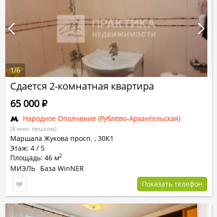
1
/
6
Сдается 2-комнатная квартира
65 000
Р
Народное Ополчение (Рублево-Архангельская)
(8 мин. пешком)
Маршала Жукова просп.
,
30К1
Этаж: 4 / 5
2
Площадь: 46 м
МИЭЛЬ
База WinNER
Показать телефон