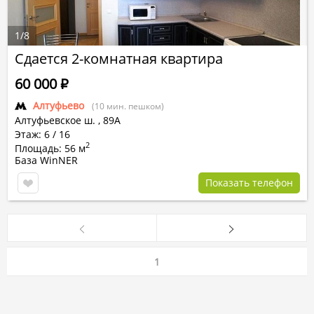
1
/
8
Сдается 2-комнатная квартира
60 000
Р
Алтуфьево
(10 мин. пешком)
Алтуфьевское ш.
,
89А
Этаж: 6 / 16
2
Площадь: 56 м
База WinNER
Показать телефон
1