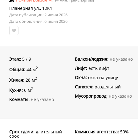
(4 мин. транспортом)
Планерная ул.
,
12К1
Дата публикации: 2 июня 2026
Дата обновления: 6 июня 2026
Этаж:
5 / 9
Балкон/лоджия:
не указано
Лифт:
есть лифт
2
Общая:
44 м
Окна:
окна на улицу
2
Жилая:
28 м
Санузел:
раздельный
2
Кухня:
6 м
Мусоропровод:
не указано
Комнаты:
не указано
Срок сдачи:
длительный
Комиссия агентства:
50%
срок