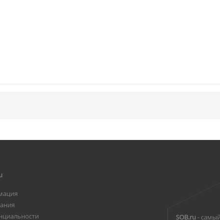
u
мация
вания
нциальности
SOB.ru
- самый