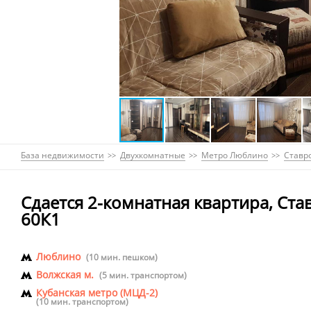
База недвижимости
Двухкомнатные
Метро Люблино
Ставро
Сдается 2-комнатная квартира, Ста
60К1
Люблино
(10 мин. пешком)
Волжская м.
(5 мин. транспортом)
Кубанская метро (МЦД-2)
(10 мин. транспортом)