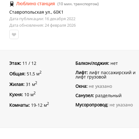
Люблино станция
(10 мин. транспортом)
Ставропольская ул.
,
60К1
Дата публикации: 16 декабря 2022
Дата обновления: 24 февраля 2026
Этаж:
11 / 12
Балкон/лоджия:
нет
Лифт:
лифт пассажирский и
2
Общая:
51,5 м
лифт грузовой
2
Жилая:
31 м
Окна:
не указано
2
Кухня:
10 м
Санузел:
раздельный
2
Мусоропровод:
не указано
Комнаты:
19-12 м