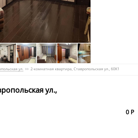
польская ул.
2-комнатная квартира, Ставропольская ул., 60К1
вропольская ул.,
0 Р