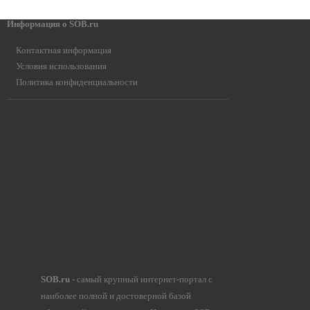
Информация о SOB.ru
Контактная информация
Условия использования
Политика конфиденциальности
SOB.ru
- самый крупный интернет-портал с
наиболее полной и достоверной базой