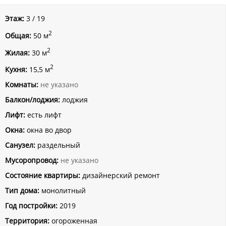
Этаж:
3 / 19
2
Общая:
50 м
2
Жилая:
30 м
2
Кухня:
15,5 м
Комнаты:
не указано
Балкон/лоджия:
лоджия
Лифт:
есть лифт
Окна:
окна во двор
Санузел:
раздельный
Мусоропровод:
не указано
Состояние квартиры:
дизайнерский ремонт
Тип дома:
монолитный
Год постройки:
2019
Территория:
огороженная