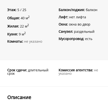
Этаж:
5 / 25
Балкон/лоджия:
балкон
Лифт:
нет лифта
2
Общая:
40 м
Окна:
окна во двор
2
Жилая:
22 м
Санузел:
раздельный
2
Кухня:
9 м
Мусоропровод:
есть
Комнаты:
не указано
Срок сдачи:
длительный
Комиссия агентства:
не
срок
указано
Описание