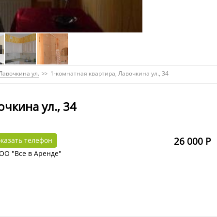
Лавочкина ул.
1-комнатная квартира, Лавочкина ул., 34
чкина ул., 34
26 000 Р
казать телефон
ОО "Все в Аренде"