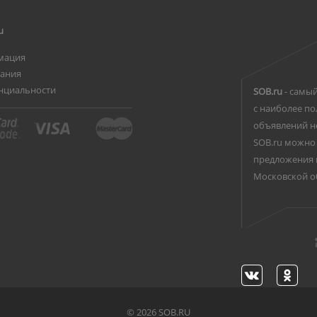
u
мация
вания
нциальности
SOB.ru
- самый
с наиболее по
объявлений н
SOB.ru можно 
предложения 
Московской о
©
2026 SOB.RU